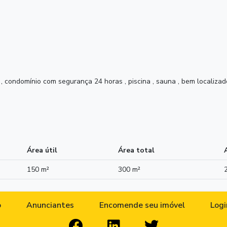
 , condomínio com segurança 24 horas , piscina , sauna , bem localizad
Área útil
Área total
150 m²
300 m²
o
Anunciantes
Encomende seu imóvel
Logi