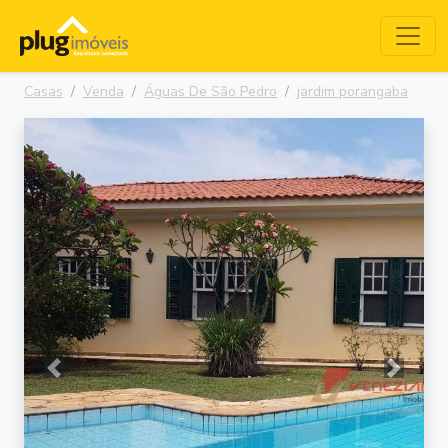
Casas
Venda
Águas De São Pedro
jardim porangaba
Anterior
Próxima