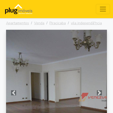
Apartamentos
Venda
Piracicaba
vila independãªncia
Anterior
Próxima