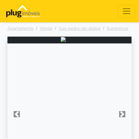
Apartamento
Venda
Sao-pedro-da-aldeia
fluminense
Anterior
Próxima