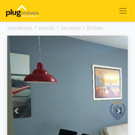
Apartamento
Locação
Sao-paulo
Perdizes
Anterior
Próxima