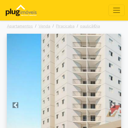
Apartamentos
Venda
Piracicaba
paulicã©ia
Anterior
Próxima