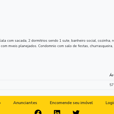
la com sacada, 2 dormitrios sendo 1 sute, banheiro social, cozinha, re
 com mveis planejados. Condomnio com salo de festas, churrasqueira, 
Ár
57
o
Anunciantes
Encomende seu imóvel
Logi