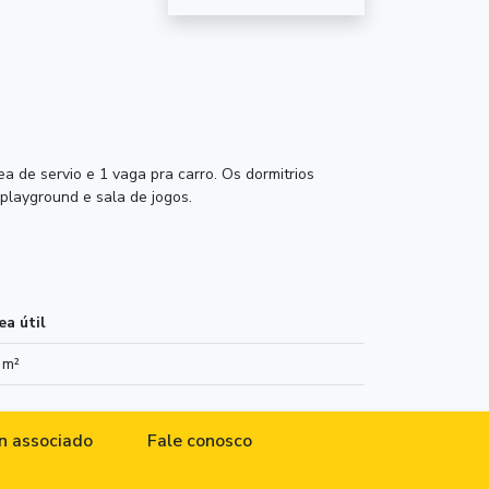
a de servio e 1 vaga pra carro. Os dormitrios
playground e sala de jogos.
ea útil
 m²
n associado
Fale conosco