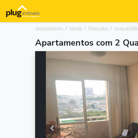
Apartamentos
Venda
Piracicaba
nova amã©r
Apartamentos com 2 Quar
Anterior