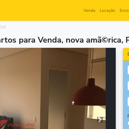
Venda
Locação
Enco
ica
tos para Venda, nova amã©rica, P
Próxima