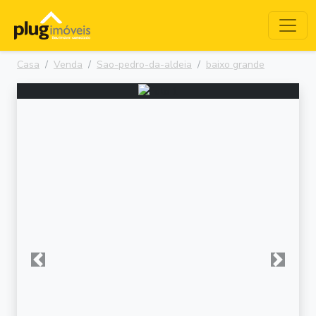
Casa
Venda
Sao-pedro-da-aldeia
baixo grande
Anterior
Próxima