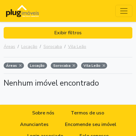
Exibir filtros
Áreas
Locação
Sorocaba
Vila Leão
Áreas
Locação
Sorocaba
Vila Leão
Nenhum imóvel encontrado
Sobre nós
Termos de uso
Anunciantes
Encomende seu imóvel