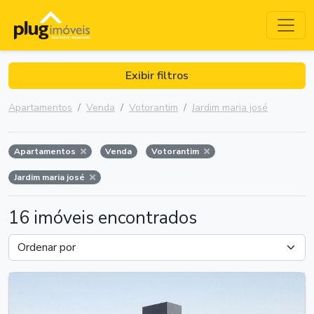
Exibir filtros
Apartamentos
Venda
Votorantim
Jardim maria josé
Apartamentos
Venda
Votorantim
Jardim maria josé
16 imóveis encontrados