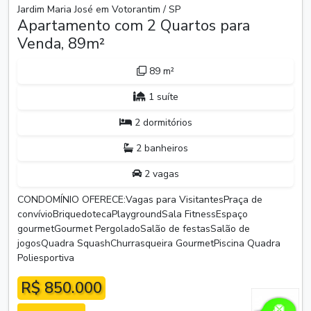
Jardim Maria José em Votorantim / SP
Apartamento com 2 Quartos para
Venda, 89m²
89 m²
1 suíte
2 dormitórios
2 banheiros
2 vagas
CONDOMÍNIO OFERECE:Vagas para VisitantesPraça de
convívioBriquedotecaPlaygroundSala FitnessEspaço
gourmetGourmet PergoladoSalão de festasSalão de
jogosQuadra SquashChurrasqueira GourmetPiscina Quadra
Poliesportiva
R$ 850.000