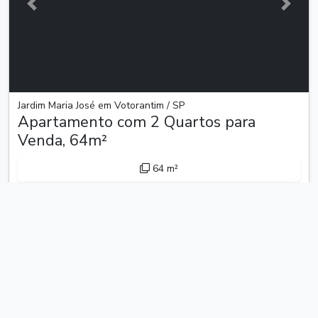
Anterior
Próxim
Jardim Maria José em Votorantim / SP
Apartamento com 2 Quartos para
Venda, 64m²
64 m²
2 dormitórios
1 vaga
Excelentes apartamentos área útil 58,45 metros quadrados,
com dois dormitórios sendo uma suite, sala, cozinha, área de
serviço, um banheiro, vaga de garagem coberta. Bairro com
infraestrutura completa, com escolas, ...