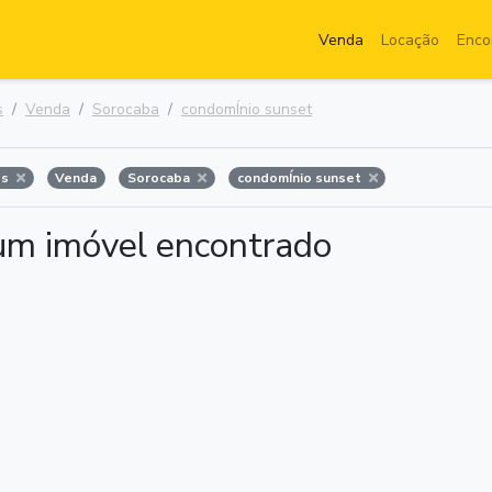
Venda
Locação
Enco
s
Venda
Sorocaba
condomÍnio sunset
os
Venda
Sorocaba
condomÍnio sunset
m imóvel encontrado