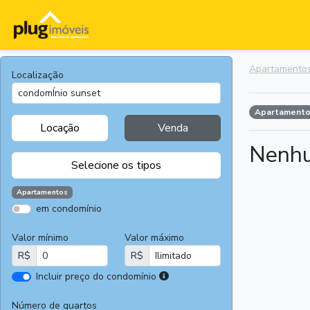
Apartamento
Localização
Apartament
Locação
Venda
Nenhu
Selecione os tipos
Apartamentos
em condomínio
Apartamentos
Terrenos
Valor mínimo
Valor máximo
Casas
Casas
R$
R$
Comerciais
I
Incluir preço do condomínio
Salas
Chácaras e
r
Comerciais
Sítios
e
Número de quartos
Áreas
Fazendas