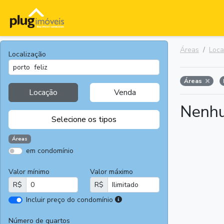
Áreas
Loc
Localização
Áreas
Locação
Venda
Nenhu
Selecione os tipos
Áreas
em condomínio
Apartamentos
Terrenos
Valor mínimo
Valor máximo
Casas
Casas
R$
R$
Comerciais
I
Incluir preço do condomínio
Salas
Chácaras e
r
Comerciais
Sítios
e
Número de quartos
Áreas
Fazendas