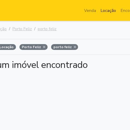
Venda
Locação
Enco
ação
Porto Feliz
porto feliz
Locação
Porto Feliz
porto feliz
m imóvel encontrado